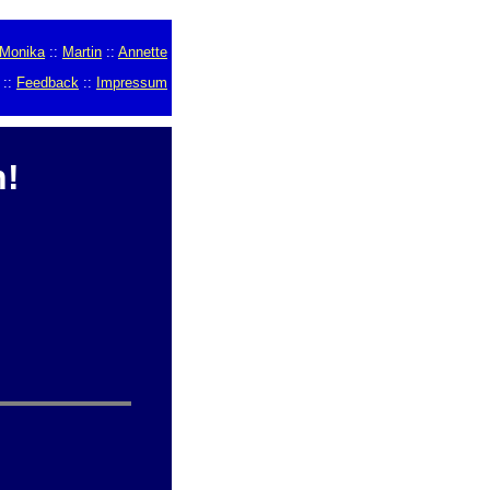
Monika
::
Martin
::
Annette
::
Feedback
::
Impressum
n!