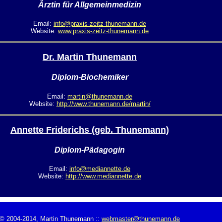
Ärztin für Allgemeinmedizin
Email:
info@praxis-zeitz-thunemann.de
Website:
www.praxis-zeitz-thunemann.de
Dr. Martin Thunemann
Diplom-Biochemiker
Email:
martin@thunemann.de
Website:
http://www.thunemann.de/martin/
Annette Friderichs (geb. Thunemann)
Diplom-Pädagogin
Email:
info@mediannette.de
Website:
http://www.mediannette.de
© 2004-2014, Martin Thunemann ::
webmaster@thunemann.de